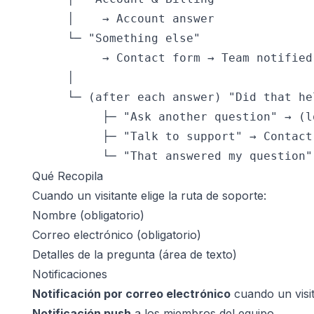
     │    → Account answer

     └─ "Something else"

          → Contact form → Team notified
     │

     └─ (after each answer) "Did that he
          ├─ "Ask another question" → (l
          ├─ "Talk to support" → Contact
          └─ "That answered my question"
Qué Recopila
Cuando un visitante elige la ruta de soporte:
Nombre (obligatorio)
Correo electrónico (obligatorio)
Detalles de la pregunta (área de texto)
Notificaciones
Notificación por correo electrónico
cuando un visit
Notificación push
a los miembros del equipo