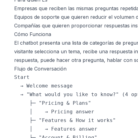
Empresas que reciben las mismas preguntas repeti
Equipos de soporte que quieren reducir el volumen d
Compañías que quieren proporcionar respuestas ins
Cómo Funciona
El chatbot presenta una lista de categorías de preg
visitante selecciona un tema, recibe una respuesta 
respuesta, puede hacer otra pregunta, hablar con so
Flujo de Conversación
Start

  → Welcome message

  → "What would you like to know?" (4 opt
     ├─ "Pricing & Plans"

     │    → Pricing answer

     ├─ "Features & How it works"

     │    → Features answer

     ├─ "Account & Billing"
