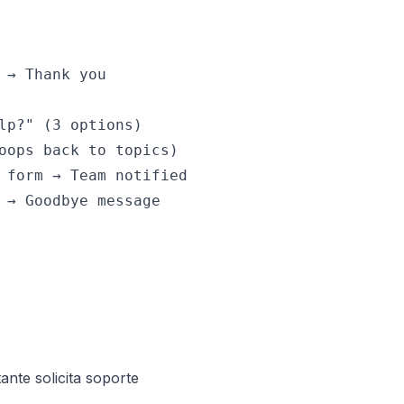
 → Thank you

lp?" (3 options)

oops back to topics)

 form → Team notified

 → Goodbye message
ante solicita soporte