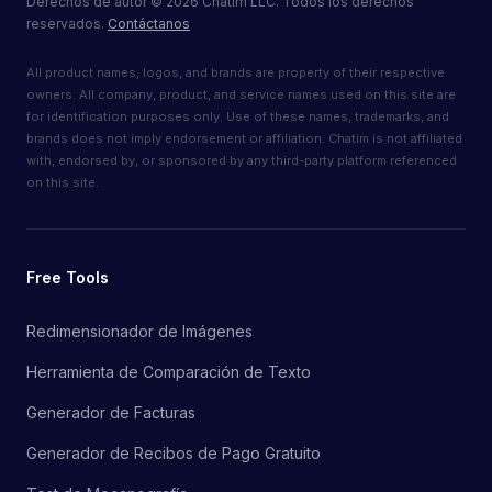
Derechos de autor
©
2026
Chatim LLC. Todos los derechos
reservados.
Contáctanos
All product names, logos, and brands are property of their respective
owners. All company, product, and service names used on this site are
for identification purposes only. Use of these names, trademarks, and
brands does not imply endorsement or affiliation. Chatim is not affiliated
with, endorsed by, or sponsored by any third-party platform referenced
on this site.
Free Tools
Redimensionador de Imágenes
Herramienta de Comparación de Texto
Generador de Facturas
Generador de Recibos de Pago Gratuito