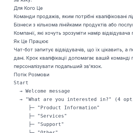
Для Кого Це
Команди продажів, яким потрібні кваліфіковані л
Бізнеси з кількома лінійками продуктів або послу
Компанії, які хочуть зрозуміти намір відвідувач
Як Це Працює
Чат-бот запитує відвідувачів, що їх цікавить, а п
дані. Крок кваліфікації допомагає вашій команді
персоналізувати подальший зв'язок.
Потік Розмови
Start

  → Welcome message

  → "What are you interested in?" (4 opti
     ├─ "Product Information"

     ├─ "Services"

     ├─ "Support"

     └─ "Other"
