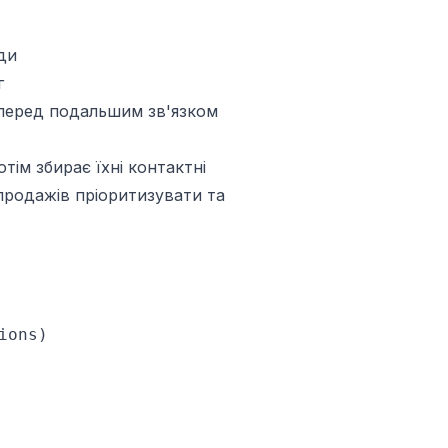
іди
г
а перед подальшим зв'язком
отім збирає їхні контактні
 продажів пріоритизувати та
ons)
