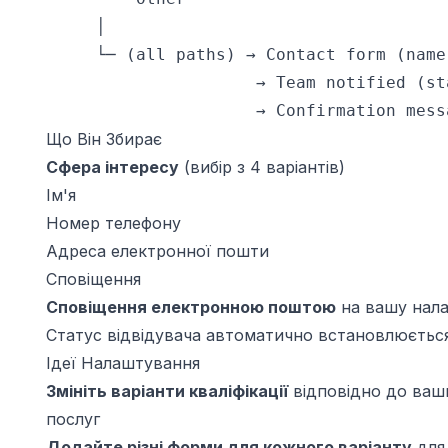
     │

     └─ (all paths) → Contact form (name
                     → Team notified (st
                     → Confirmation mess
Що Він Збирає
Сфера інтересу
(вибір з 4 варіантів)
Ім'я
Номер телефону
Адреса електронної пошти
Сповіщення
Сповіщення електронною поштою
на вашу нал
Статус відвідувача автоматично встановлюєтьс
Ідеї Налаштування
Змініть варіанти кваліфікації
відповідно до ваш
послуг
Додайте різні форми для кожного варіанту
для 