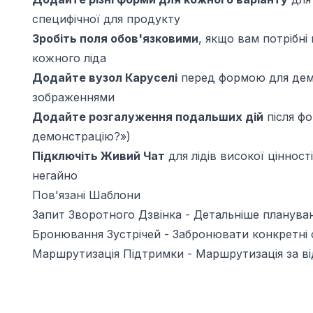
специфічної для продукту
Зробіть поля обов'язковими
, якщо вам потрібні 
кожного ліда
Додайте вузол Каруселі
перед формою для демо
зображеннями
Додайте розгалуження подальших дій
після ф
демонстрацію?»)
Підключіть Живий Чат
для лідів високої цінності
негайно
Пов'язані Шаблони
Запит Зворотного Дзвінка
- Детальніше плануван
Бронювання Зустрічей
- Забронювати конкретні 
Маршрутизація Підтримки
- Маршрутизація за ві