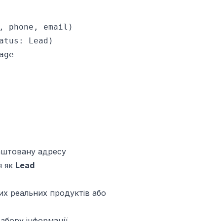
, phone, email)

atus: Lead)

age
аштовану адресу
я як
Lead
их реальних продуктів або
збору інформації,