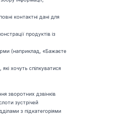
повні контактні дані для
нстрації продуктів із
орми (наприклад, «Бажаєте
, які хочуть спілкуватися
ня зворотних дзвінків
слоти зустрічей
дділами з підкатегоріями