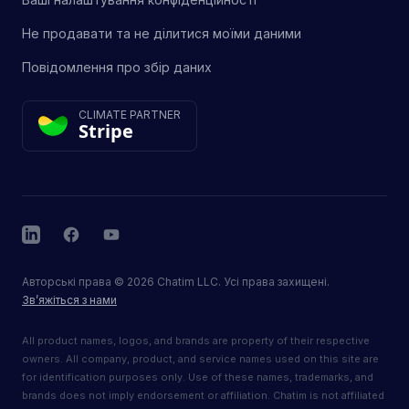
Не продавати та не ділитися моїми даними
Повідомлення про збір даних
CLIMATE PARTNER
Stripe
LinkedIn
Facebook
YouTube
Авторські права
©
2026
Chatim LLC. Усі права захищені.
Зв’яжіться з нами
All product names, logos, and brands are property of their respective
owners. All company, product, and service names used on this site are
for identification purposes only. Use of these names, trademarks, and
brands does not imply endorsement or affiliation. Chatim is not affiliated