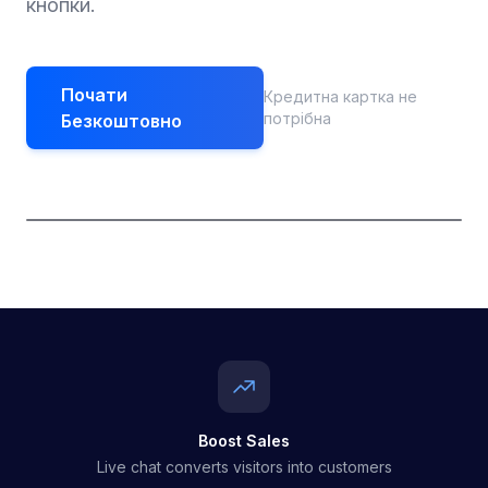
кнопки.
Почати
Кредитна картка не
потрібна
Безкоштовно
Boost Sales
Live chat converts visitors into customers