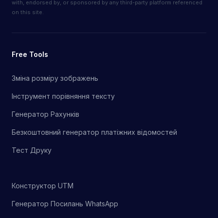
with, endorsed by, or sponsored by any third-party platform referenced
on this site.
Free Tools
Зміна розміру зображень
Інструмент порівняння тексту
Генератор Рахунків
Безкоштовний генератор платіжних відомостей
Тест Друку
Конструктор UTM
Генератор Посилань WhatsApp