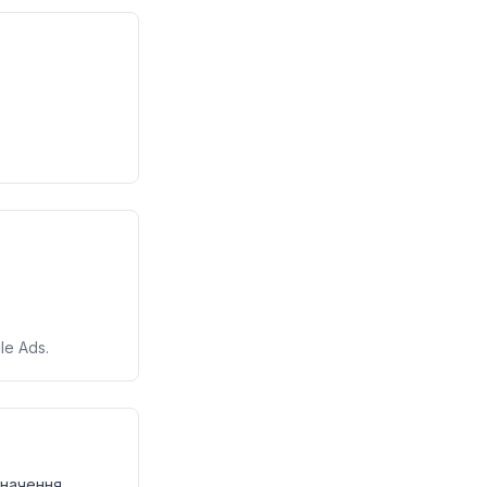
e Ads.
начення.