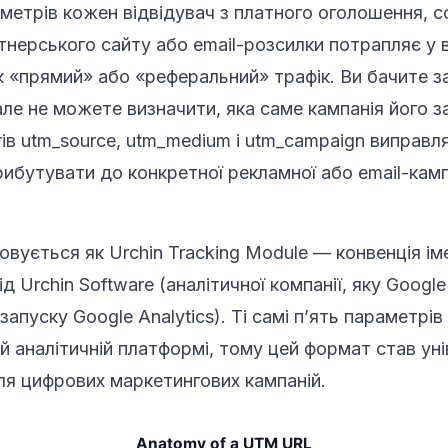
етрів кожен відвідувач з платного оголошення, с
ртнерського сайту або email-розсилки потрапляє у в
к «прямий» або «реферальний» трафік. Ви бачите з
але не можете визначити, яка саме кампанія його з
ів utm_source, utm_medium і utm_campaign виправл
рибутувати до конкретної рекламної або email-камп
ується як Urchin Tracking Module — конвенція ім
д Urchin Software (аналітичної компанії, яку Googl
запуску Google Analytics). Ті самі п’ять параметрі
ій аналітичній платформі, тому цей формат став ун
я цифрових маркетингових кампаній.