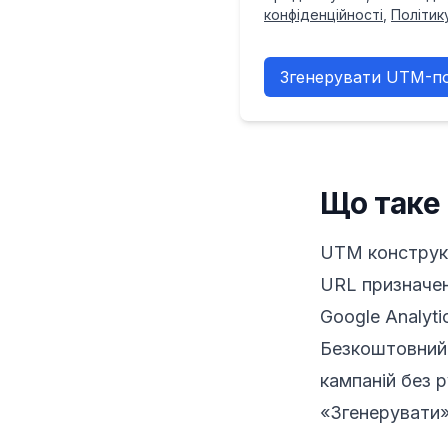
конфіденційності
,
Політик
Згенерувати UTM-п
Що таке
UTM конструк
URL призначен
Google Analyti
Безкоштовний
кампаній без 
«Згенерувати»