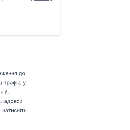
еження до
 трафік, у
ній.
L-адреси
, натисніть