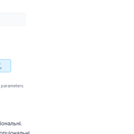
 parameters.
іональні.
опціональні,