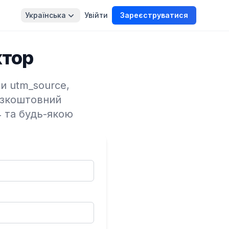
Українська
Увійти
Зареєструватися
ктор
и utm_source,
езкоштовний
4 та будь-якою