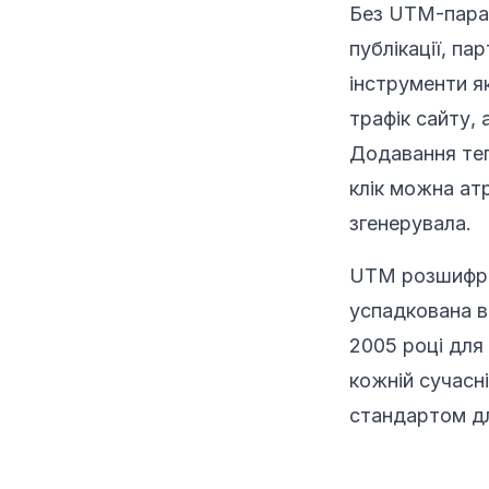
Без UTM-парам
публікації, па
інструменти я
трафік сайту, 
Додавання тег
клік можна ат
згенерувала.
UTM розшифров
успадкована ві
2005 році для 
кожній сучасн
стандартом дл