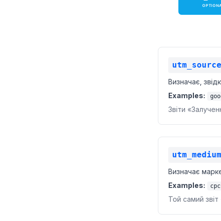
utm_sourc
Визначає, звід
Examples:
goo
Звіти «Залучен
utm_mediu
Визначає марке
Examples:
cpc
Той самий звіт