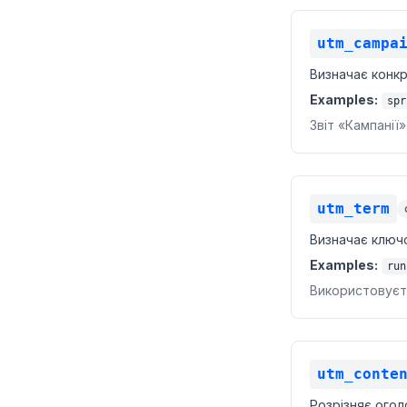
utm_campa
Визначає конкре
Examples:
spr
Звіт «Кампанії
utm_term
Визначає ключо
Examples:
run
Використовуєть
utm_conte
Розрізняє огол