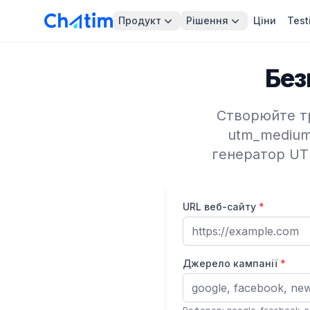
Продукт
Рішення
Ціни
Test
Без
Створюйте тр
utm_medium
генератор UTM
URL веб-сайту
*
Джерело кампанії
*