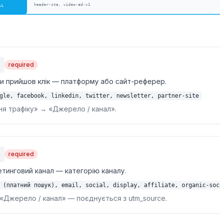
e
required
ки прийшов клік — платформу або сайт-реферер.
gle, facebook, linkedin, twitter, newsletter, partner-site
ня трафіку» → «Джерело / канал».
m
required
тинговий канал — категорію каналу.
 (платний пошук), email, social, display, affiliate, organic-soc
 «Джерело / канал» — поєднується з utm_source.