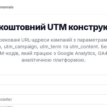
imonials
коштовний UTM констру
ековані URL-адреси кампаній з параметрам
, utm_campaign, utm_term та utm_content. Б
-кодів, який працює з Google Analytics, GA
аналітичною платформою.