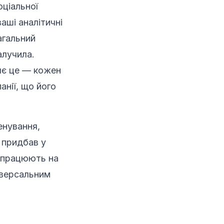
оціальної
аші аналітичні
агальний
алучила.
яє це — кожен
анії, що його
енування,
e придбав у
в працюють на
іверсальним