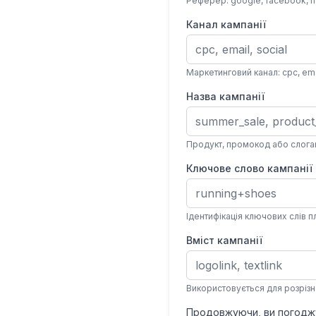
Реферер: google, facebook, n
Канал кампанії
Маркетинговий канал: cpc, emai
Назва кампанії
Продукт, промокод або слога
Ключове слово кампанії
Ідентифікація ключових слів 
Вміст кампанії
Використовується для розрізн
Продовжуючи, ви погодж