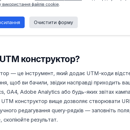
у використання файлів cookie
.
осилання
Очистити форму
 UTM конструктор?
тор — це інструмент, який додає UTM-коди відст
ня, щоб ви бачили, звідки насправді приходить ваш
cs, GA4, Adobe Analytics або будь-яких звітах кампа
 UTM конструктор вище дозволяє створювати UR
ручного редагування query-рядків — заповніть поля
, скопіюйте результат.