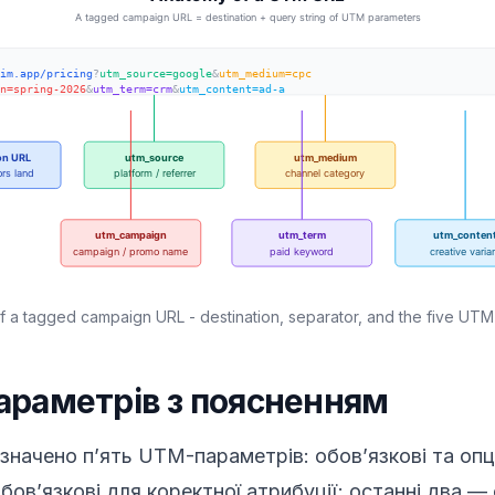
of a tagged campaign URL - destination, separator, and the five UTM
араметрів з поясненням
изначено п’ять UTM-параметрів: обов’язкові та опц
ов’язкові для коректної атрибуції; останні два — 