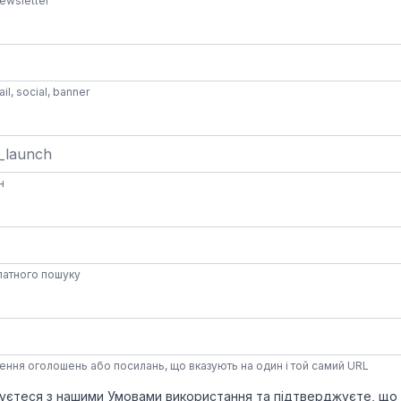
ewsletter
l, social, banner
н
платного пошуку
ення оголошень або посилань, що вказують на один і той самий URL
уєтеся з нашими
Умовами використання
та підтверджуєте, що