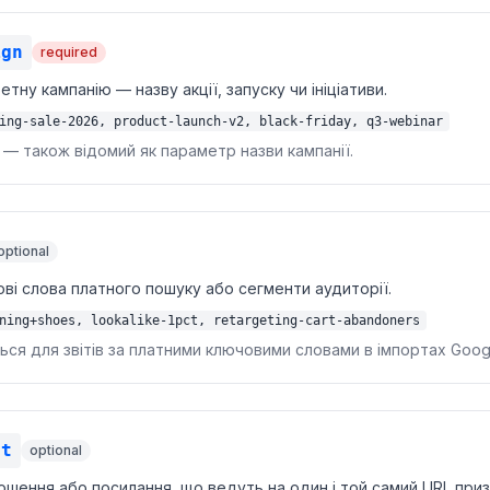
ign
required
тну кампанію — назву акції, запуску чи ініціативи.
ing-sale-2026, product-launch-v2, black-friday, q3-webinar
» — також відомий як параметр назви кампанії.
optional
ві слова платного пошуку або сегменти аудиторії.
ning+shoes, lookalike-1pct, retargeting-cart-abandoners
ся для звітів за платними ключовими словами в імпортах Googl
nt
optional
ошення або посилання, що ведуть на один і той самий URL приз