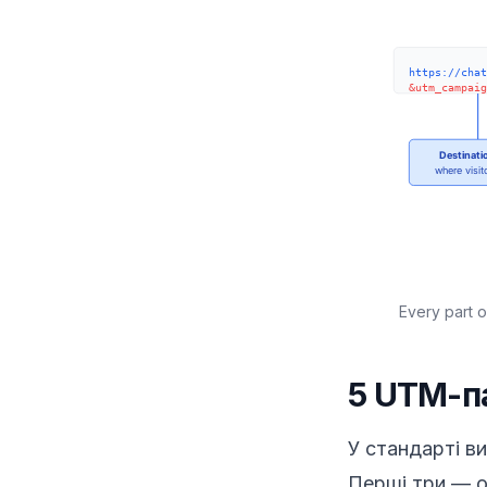
Every part 
5 UTM-п
У стандарті в
Перші три — об