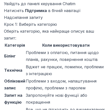
Увійдіть до панелі керування Chatim
Натисніть
Підтримка
в бічній навігації
Надсилання запиту
Крок 1: Виберіть категорію
Оберіть категорію, яка найкраще описує ваш
запит:
Категорія
Коли використовувати
Проблеми з оплатою, питання щодо
Білінг
планів, рахунки, повернення коштів
Віджет не працює, помилки, проблеми
Технічна
з інтеграцією
Обліковий
Проблеми з входом, налаштування
запис
профілю, проблеми з паролем
Запит на
Запропонуйте нові функції або
функцію
покращення
Все, що не підходить до вищевказаних