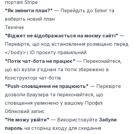
порталі Stripe
"Як змінити план?"
—
Перейдіть до
Білінг
та
виберіть новий план
Технічні
"Віджет не відображається на моєму сайті"
—
Перевірте, що
код встановлення
розміщено перед
і ID проєкту правильний
</body>
"Потік чат-бота не працює"
—
Переконайтеся,
що всі вузли з'єднані та потік збережено в
Конструкторі чат-ботів
"Push-сповіщення не працюють"
—
Перевірте
дозволи браузера та переконайтеся, що
сповіщення увімкнено у вашому
Профілі
Обліковий запис
"Не можу увійти"
—
Використовуйте
Забули
пароль
на сторінці входу для скидання