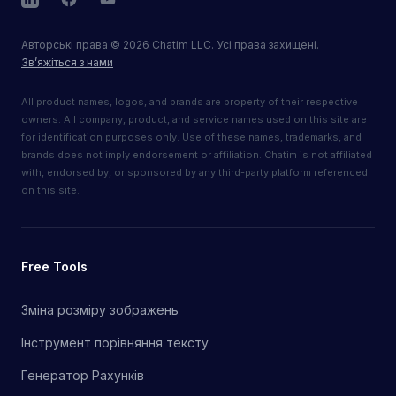
LinkedIn
Facebook
YouTube
Авторські права
©
2026
Chatim LLC. Усі права захищені.
Зв’яжіться з нами
All product names, logos, and brands are property of their respective
owners. All company, product, and service names used on this site are
for identification purposes only. Use of these names, trademarks, and
brands does not imply endorsement or affiliation. Chatim is not affiliated
with, endorsed by, or sponsored by any third-party platform referenced
on this site.
Free Tools
Зміна розміру зображень
Інструмент порівняння тексту
Генератор Рахунків