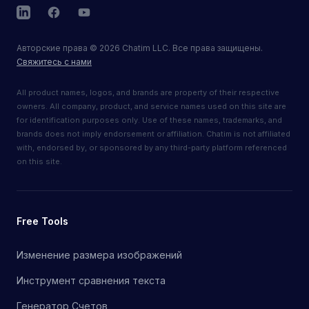
LinkedIn
Facebook
YouTube
Авторские права
©
2026
Chatim LLC. Все права защищены.
Свяжитесь с нами
All product names, logos, and brands are property of their respective
owners. All company, product, and service names used on this site are
for identification purposes only. Use of these names, trademarks, and
brands does not imply endorsement or affiliation. Chatim is not affiliated
with, endorsed by, or sponsored by any third-party platform referenced
on this site.
Free Tools
Изменение размера изображений
Инструмент сравнения текста
Генератор Счетов