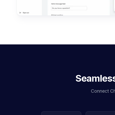
Seamlessl
Connect Cha