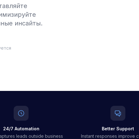
тавляйте
имизируйте
нные инсайты.
уется
24/7 Automation
Better Support
aptures leads outside business
Instant responses improve 