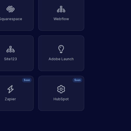
Squarespace
Webflow
Site123
Adobe Launch
Soon
Soon
Zapier
HubSpot