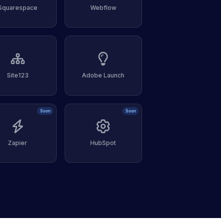
Squarespace
Webflow
Site123
Adobe Launch
Soon
Soon
Zapier
HubSpot