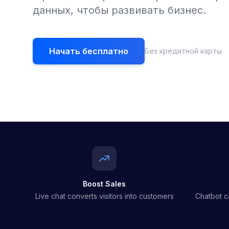
данных, чтобы развивать бизнес.
Начать бесплатно
Без кредитной карты
Boost Sales
Live chat converts visitors into customers
Chatbot c