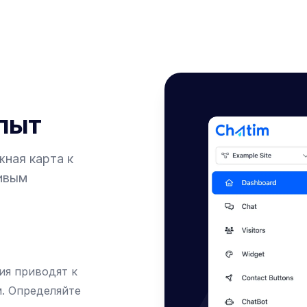
пыт
жная карта к
ливым
ия приводят к
м. Определяйте