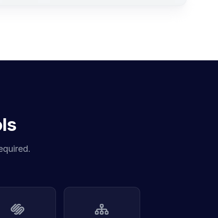
ls
equired.