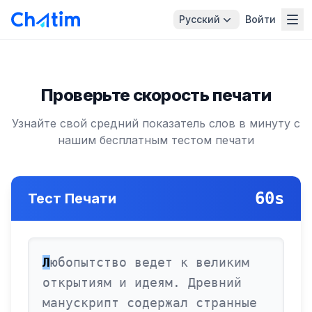
Русский
Войти
Проверьте скорость печати
Узнайте свой средний показатель слов в минуту с
нашим бесплатным тестом печати
60
s
Тест Печати
Л
ю
б
о
п
ы
т
с
т
в
о
в
е
д
е
т
к
в
е
л
и
к
и
м
о
т
к
р
ы
т
и
я
м
и
и
д
е
я
м
.
Д
р
е
в
н
и
й
м
а
н
у
с
к
р
и
п
т
с
о
д
е
р
ж
а
л
с
т
р
а
н
н
ы
е