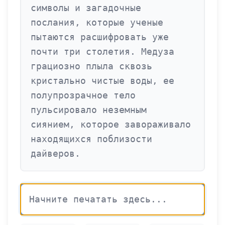
с
и
м
в
о
л
ы
и
з
а
г
а
д
о
ч
н
ы
е
п
о
с
л
а
н
и
я
,
к
о
т
о
р
ы
е
у
ч
е
н
ы
е
п
ы
т
а
ю
т
с
я
р
а
с
ш
и
ф
р
о
в
а
т
ь
у
ж
е
п
о
ч
т
и
т
р
и
с
т
о
л
е
т
и
я
.
М
е
д
у
з
а
г
р
а
ц
и
о
з
н
о
п
л
ы
л
а
с
к
в
о
з
ь
к
р
и
с
т
а
л
ь
н
о
ч
и
с
т
ы
е
в
о
д
ы
,
е
е
п
о
л
у
п
р
о
з
р
а
ч
н
о
е
т
е
л
о
п
у
л
ь
с
и
р
о
в
а
л
о
н
е
з
е
м
н
ы
м
с
и
я
н
и
е
м
,
к
о
т
о
р
о
е
з
а
в
о
р
а
ж
и
в
а
л
о
н
а
х
о
д
я
щ
и
х
с
я
п
о
б
л
и
з
о
с
т
и
д
а
й
в
е
р
о
в
.