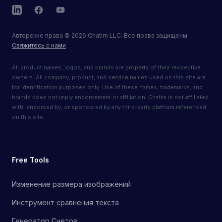
LinkedIn
Facebook
YouTube
Авторские права
©
2026
Chatim LLC. Все права защищены.
Свяжитесь с нами
All product names, logos, and brands are property of their respective
owners. All company, product, and service names used on this site are
for identification purposes only. Use of these names, trademarks, and
brands does not imply endorsement or affiliation. Chatim is not affiliated
with, endorsed by, or sponsored by any third-party platform referenced
on this site.
Free Tools
Изменение размера изображений
Инструмент сравнения текста
Генератор Счетов