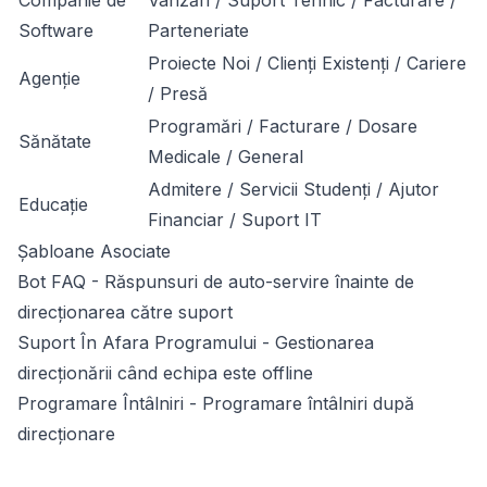
Companie de
Vânzări / Suport Tehnic / Facturare /
Software
Parteneriate
Proiecte Noi / Clienți Existenți / Cariere
Agenție
/ Presă
Programări / Facturare / Dosare
Sănătate
Medicale / General
Admitere / Servicii Studenți / Ajutor
Educație
Financiar / Suport IT
Șabloane Asociate
Bot FAQ
- Răspunsuri de auto-servire înainte de
direcționarea către suport
Suport În Afara Programului
- Gestionarea
direcționării când echipa este offline
Programare Întâlniri
- Programare întâlniri după
direcționare