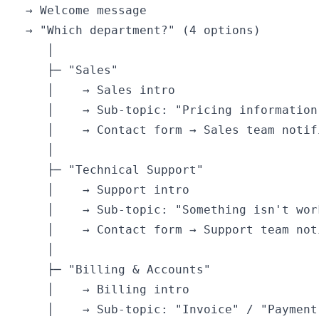
  → Welcome message

  → "Which department?" (4 options)

     │

     ├─ "Sales"

     │    → Sales intro

     │    → Sub-topic: "Pricing information
     │    → Contact form → Sales team notif
     │

     ├─ "Technical Support"

     │    → Support intro

     │    → Sub-topic: "Something isn't wor
     │    → Contact form → Support team not
     │

     ├─ "Billing & Accounts"

     │    → Billing intro

     │    → Sub-topic: "Invoice" / "Payment