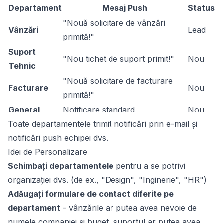
Departament
Mesaj Push
Status
"Nouă solicitare de vânzări
Vânzări
Lead
primită!"
Suport
"Nou tichet de suport primit!"
Nou
Tehnic
"Nouă solicitare de facturare
Facturare
Nou
primită!"
General
Notificare standard
Nou
Toate departamentele trimit notificări prin e-mail și
notificări push echipei dvs.
Idei de Personalizare
Schimbați departamentele
pentru a se potrivi
organizației dvs. (de ex., "Design", "Inginerie", "HR")
Adăugați formulare de contact diferite pe
departament
- vânzările ar putea avea nevoie de
numele companiei și buget, suportul ar putea avea