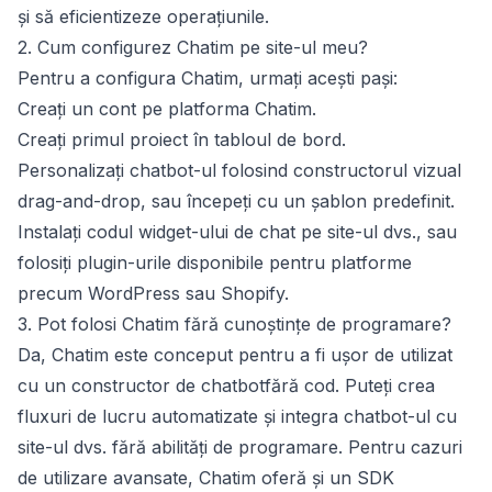
și să eficientizeze operațiunile.
2. Cum configurez Chatim pe site-ul meu?
Pentru a configura Chatim, urmați acești pași:
Creați un cont pe
platforma Chatim
.
Creați primul proiect în tabloul de bord.
Personalizați chatbot-ul folosind
constructorul vizual
drag-and-drop
, sau începeți cu un
șablon predefinit
.
Instalați
codul widget-ului de chat pe site-ul dvs., sau
folosiți plugin-urile disponibile pentru platforme
precum WordPress sau Shopify.
3. Pot folosi Chatim fără cunoștințe de programare?
Da, Chatim este conceput pentru a fi ușor de utilizat
cu un
constructor de chatbot
fără cod. Puteți crea
fluxuri de lucru automatizate și integra chatbot-ul cu
site-ul dvs. fără abilități de programare. Pentru cazuri
de utilizare avansate, Chatim oferă și un
SDK