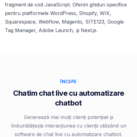
fragment de cod JavaScript. Oferim ghiduri specifice
pentru platformele
WordPress
,
Shopify
,
WIX
,
Squarespace
,
Webflow
,
Magento
,
SITE123
,
Google
Tag Manager
,
Adobe Launch
,
și
Next.js
.
ÎNCEPE
Chatim chat live cu automatizare
chatbot
Generează mai mulți clienți potențiali și
îmbunătățește interacțiunea cu clienții utilizând un
software de chat live cu automatizare chatbot.