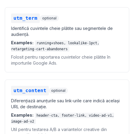
utm_term
optional
Identifică cuvintele cheie plătite sau segmentele de
audiență.
Examples:
running+shoes, lookalike-1pct,
retargeting-cart-abandoners
Folosit pentru raportarea cuvintelor cheie plătite în
importurile Google Ads.
utm_content
optional
Diferențiază anunțurile sau link-urile care indică același
URL de destinație.
Examples:
header-cta, footer-link, video-ad-v1,
image-ad-v2
Util pentru testarea A/B a variantelor creative din