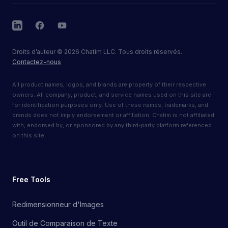
LinkedIn
Facebook
YouTube
Droits d’auteur
©
2026
Chatim LLC. Tous droits réservés.
Contactez-nous
All product names, logos, and brands are property of their respective
owners. All company, product, and service names used on this site are
for identification purposes only. Use of these names, trademarks, and
brands does not imply endorsement or affiliation. Chatim is not affiliated
with, endorsed by, or sponsored by any third-party platform referenced
on this site.
Free Tools
Redimensionneur d'Images
Outil de Comparaison de Texte