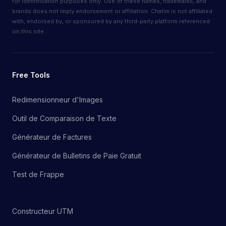
for identification purposes only. Use of these names, trademarks, and
brands does not imply endorsement or affiliation. Chatim is not affiliated
with, endorsed by, or sponsored by any third-party platform referenced
on this site.
Free Tools
Redimensionneur d'Images
Outil de Comparaison de Texte
Générateur de Factures
Générateur de Bulletins de Paie Gratuit
Test de Frappe
Constructeur UTM