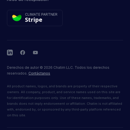
CLIMATE PARTNER
Stripe
LinkedIn
Facebook
YouTube
Derechos de autor
©
2026
Chatim LLC. Todos los derechos
reservados.
Contáctanos
All product names, logos, and brands are property of their respective
owners. All company, product, and service names used on this site are
for identification purposes only. Use of these names, trademarks, and
brands does not imply endorsement or affiliation. Chatim is not affiliated
with, endorsed by, or sponsored by any third-party platform referenced
on this site.